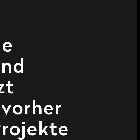
de
und
zt
 vorher
rojekte