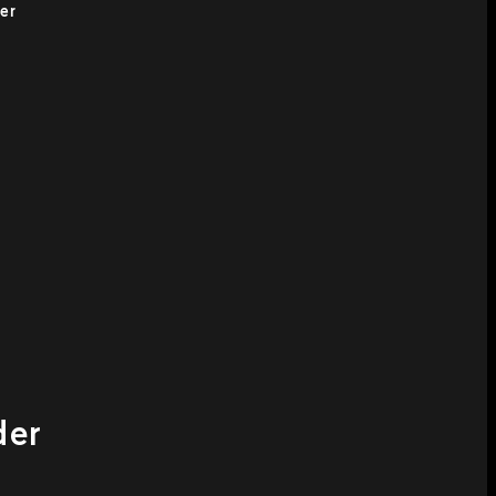
er
der