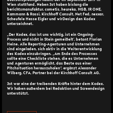
deutschsprachigen Raum, der im September 2017 in
Wien stattfand.
Neben 3st haben bislang die
berichtsmanufaktur, cometis, heureka, HGB, IR ONE,
Kammann & Rossi, Kirchhoff Consult, Net Fed, nexxar,
Scheufele Hesse Eigler und wirDesign den Kodex
unterzeichnet.
„
Der Kodex, das ist uns wichtig, ist ein Ongoing-
Process und nicht in Stein gemeißelt', betont Florian
Heine. Alle Reporting-Agenturen und Unternehmen
sind eingeladen, sich aktiv in die Weiterentwicklung
des Kodex einzubringen
. „Am Ende des Prozesses
sollte eine Checkliste stehen, die es Unternehmen
und Agenturen ermöglicht, das Beste aus einer
Pitchsituation herauszuholen“, ergänzt Alexander
Wilberg, CFA, Partner bei der Kirchhoff Consult AG.
3st war eine der treibenden Kräfte hinter dem Kodex.
Wir haben außerdem bei Redaktion und Screendesign
unterstützt.