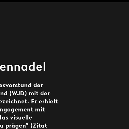
rennadel
esvorstand der
and (WJD) mit der
eichnet. Er erhielt
 Engagement mit
as visuelle
u prägen” (Zitat