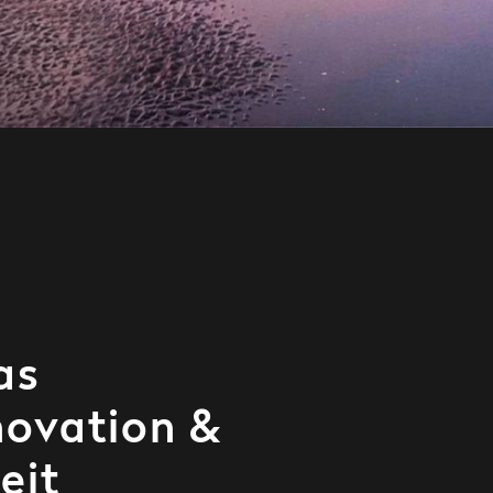
as
novation &
eit