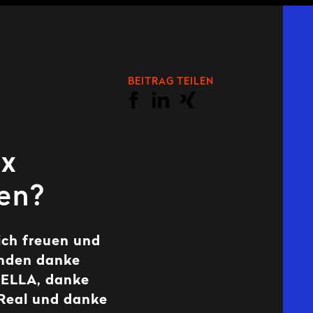
BEITRAG TEILEN
4x
en?
ich freuen und
enden danke
HELLA, danke
Real und danke