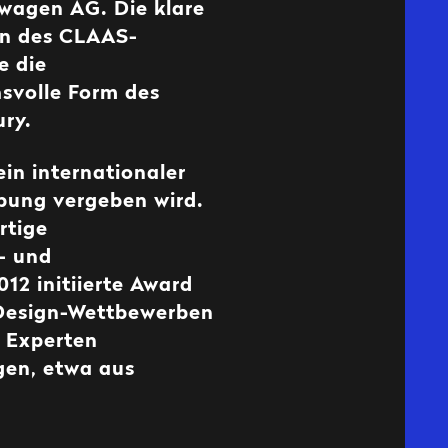
swagen AG. Die klare
on des CLAAS-
e die
svolle Form des
ury.
in internationaler
ebung vergeben wird.
rtige
- und
12 initiierte Award
 Design-Wettbewerben
s Experten
gen, etwa aus