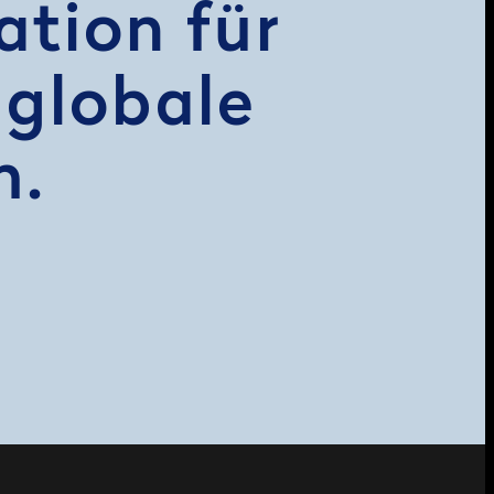
tion für
 globale
h.