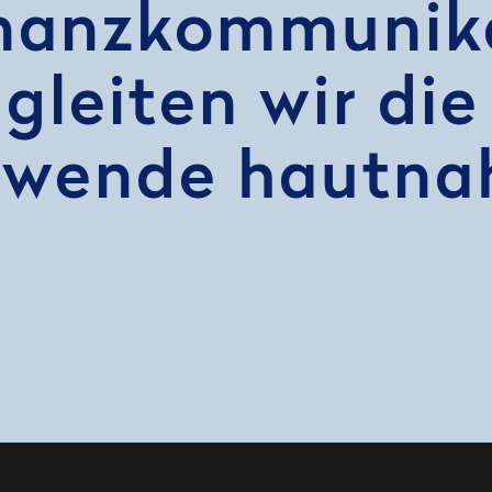
inanzkommunika
leiten wir die
swende hautna