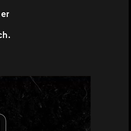
der
ch.