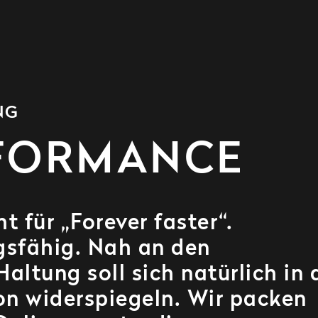
NG
FORMANCE
 für „Forever faster“.
gsfähig. Nah an den
altung soll sich natürlich in 
n widerspiegeln. Wir packen
nlinereports, die