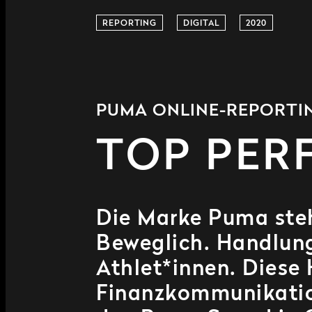
REPORTING
DIGITAL
2020
PUMA ONLINE-REPORTI
TOP PER
Die Marke Puma steht
Beweglich. Handlun
Athlet*innen. Diese H
Finanzkommunikatio
den Puma Speed in O